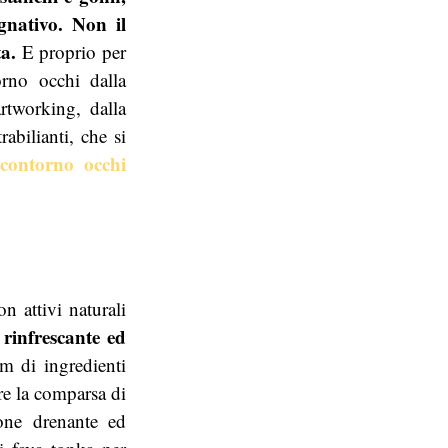
nativo.
Non il
a.
E proprio per
rno occhi dalla
artworking, dalla
abilianti, che si
contorno occhi
è
n attivi naturali
 rinfrescante ed
m di ingredienti
re la comparsa di
one drenante ed