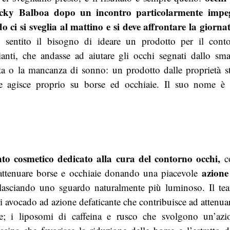
ky Balboa dopo un incontro particolarmente impeg
ci si sveglia al mattino e si deve affrontare la giornat
 sentito il bisogno di ideare un prodotto per il conto
lianti, che andasse ad aiutare gli occhi segnati dallo sm
ta o la mancanza di sonno: un prodotto dalle proprietà str
, e agisce proprio su borse ed occhiaie. Il suo nome 
to cosmetico dedicato alla cura del contorno occhi,
co
azione
attenuare borse e occhiaie donando una piacevole
asciando uno sguardo naturalmente più luminoso. Il tea
 di avocado ad azione defaticante che contribuisce ad attenua
ie; i liposomi di caffeina e rusco che svolgono un’azi