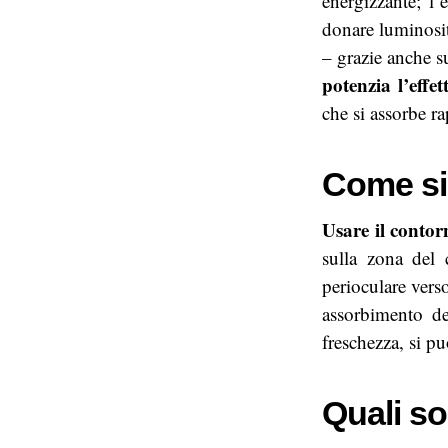
energizzante; l’
donare luminosit
– grazie anche 
potenzia l’effe
che si assorbe r
Come si
Usare il conto
sulla zona del 
perioculare verso
assorbimento de
freschezza, si pu
Quali s