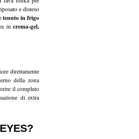
di fava tonka per
iposato e disteso
 tenuto in frigo
crema-gel,
era in
tore direttamente
terno della zona
vorire il completo
sazione di extra
G EYES?