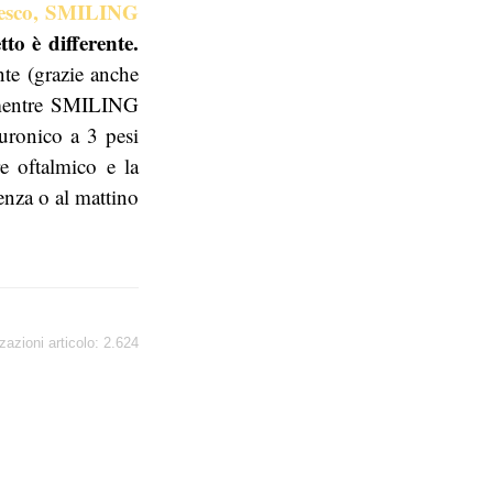
zesco, SMILING
o è differente.
te (grazie anche
l, mentre SMILING
luronico a 3 pesi
re oftalmico e la
enza o al mattino
zazioni articolo:
2.624