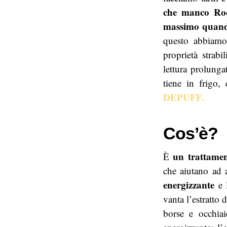
che manco Roc
massimo quando 
questo abbiamo
proprietà strabi
lettura prolunga
tiene in frigo
DEPUFF.
Cos’è?
un trattamen
È
che aiutano ad 
energizzante
e l
vanta l’estratto
borse e occhia