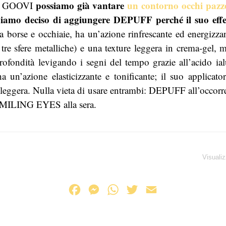
possiamo già vantare
un contorno occhi paz
 di GOOVI
iamo deciso di aggiungere DEPUFF perché il suo effett
borse e occhiaie, ha un’azione rinfrescante ed energizzan
a tre sfere metalliche) e una texture leggera in crema-ge
ofondità levigando i segni del tempo grazie all’acido ia
a un’azione elasticizzante e tonificante; il suo applicato
 leggera. Nulla vieta di usare entrambi: DEPUFF all’occorr
SMILING EYES alla sera.
Visualiz
F
M
W
T
E
a
e
h
w
m
c
s
a
i
a