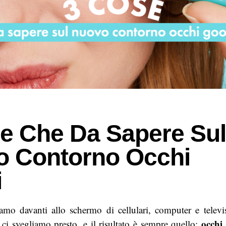
e Che Da Sapere Sul
 Contorno Occhi
i
amo davanti allo schermo di cellulari, computer e televi
occhi 
 ci svegliamo presto, e il risultato è sempre quello: