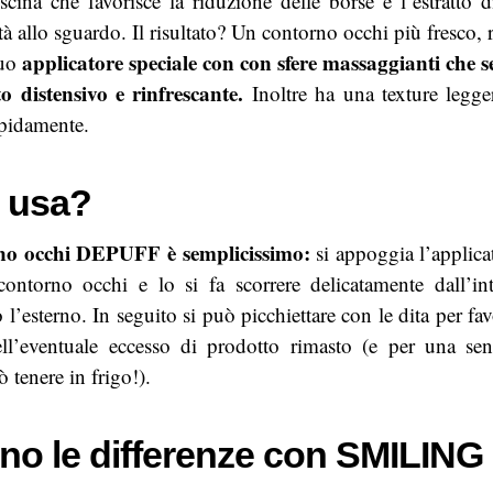
escina che favorisce la riduzione delle borse e l’estratto 
à allo sguardo. Il risultato? Un contorno occhi più fresco, r
applicatore speciale con con sfere massaggianti che se
suo
tto distensivo e rinfrescante.
Inoltre ha una texture legg
apidamente.
 usa?
rno occhi DEPUFF è semplicissimo:
si appoggia l’applica
contorno occhi e lo si fa scorrere delicatamente dall’in
 l’esterno. In seguito si può picchiettare con le dita per fa
ll’eventuale eccesso di prodotto rimasto (e per una sen
ò tenere in frigo!).
ono le differenze con SMILIN