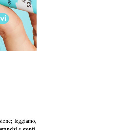
sione; leggiamo,
stanchi e gonfi,