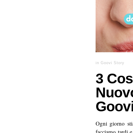
in
Goovi Story
3 Cos
Nuovo
Goov
Ogni giorno sti
facciamo tardi e