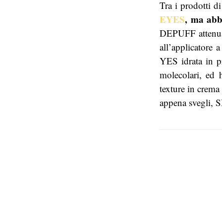
Tra i prodotti
EYES
, ma abb
DEPUFF attenua 
all’applicatore 
YES idrata in pr
molecolari, ed h
texture in crema
appena svegli, 