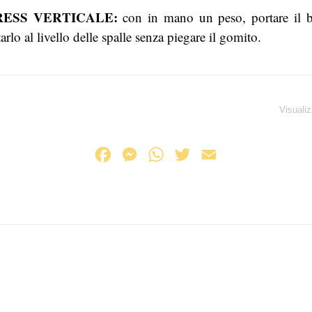
RESS VERTICALE:
con in mano un peso, portare il br
rlo al livello delle spalle senza piegare il gomito.
Visualiz
F
M
W
T
E
a
e
h
w
m
c
s
a
i
a
e
s
t
t
i
b
e
s
t
l
o
n
A
e
o
g
p
r
k
e
p