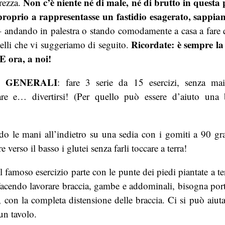
Non c’è niente né di male, né di brutto in questa 
rezza.
proprio a rappresentasse un fastidio esagerato, sappia
– andando in palestra o stando comodamente a casa a fare 
Ricordate: è sempre la
elli che vi suggeriamo di seguito.
E ora, a noi!
I GENERALI
: fare 3 serie da 15 esercizi, senza ma
pirare e… divertirsi! (Per quello può essere d’aiuto una
 le mani all’indietro su una sedia con i gomiti a 90 grad
e verso il basso i glutei senza farli toccare a terra!
l famoso esercizio parte con le punte dei piedi piantate a t
 Facendo lavorare braccia, gambe e addominali, bisogna porta
 con la completa distensione delle braccia. Ci si può aiu
un tavolo.