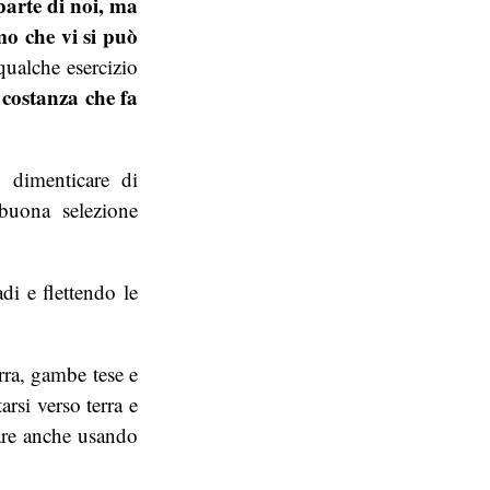
parte di noi, ma
mo che vi si può
qualche esercizio
 costanza che fa
i dimenticare di
 buona selezione
i e flettendo le
erra, gambe tese e
rsi verso terra e
tare anche usando