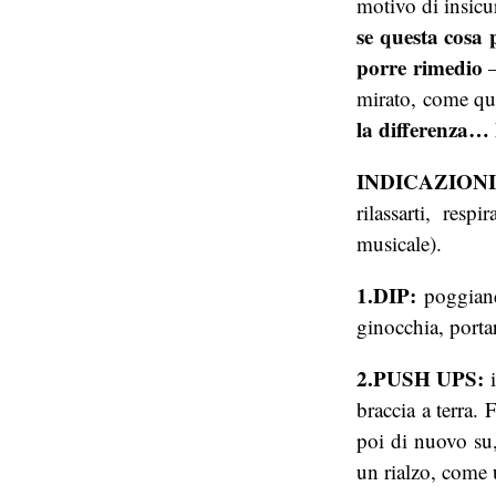
motivo di insicu
se questa cosa 
porre rimedio
mirato, come qu
la differenza… 
INDICAZION
rilassarti, res
musicale).
1.DIP:
poggiando
ginocchia, portar
2.PUSH UPS:
i
braccia a terra.
poi di nuovo su,
un rialzo, come 