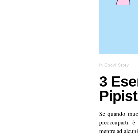
in
Goovi Story
3 Eser
Pipist
Se quando muovi
preoccuparti: è 
mentre ad alcuni