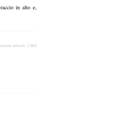
accio in alto e,
zazioni articolo:
1.863