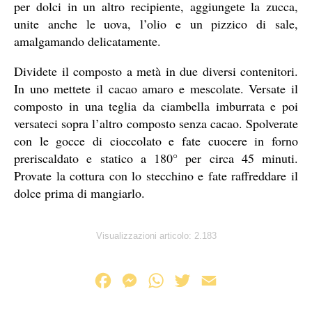
per dolci in un altro recipiente, aggiungete la zucca,
unite anche le uova, l’olio e un pizzico di sale,
amalgamando delicatamente.
Dividete il composto a metà in due diversi contenitori.
In uno mettete il cacao amaro e mescolate. Versate il
composto in una teglia da ciambella imburrata e poi
versateci sopra l’altro composto senza cacao. Spolverate
con le gocce di cioccolato e fate cuocere in forno
preriscaldato e statico a 180° per circa 45 minuti.
Provate la cottura con lo stecchino e fate raffreddare il
dolce prima di mangiarlo.
Visualizzazioni articolo:
2.183
F
M
W
T
E
a
e
h
w
m