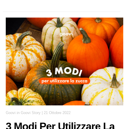
Goovi
in
Goovi Story
|
21 Ottobre 2022
3 Modi Per Utilizzare La