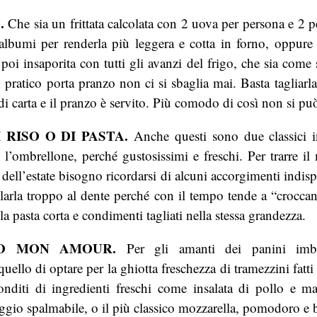
.
Che sia un frittata calcolata con 2 uova per persona e 2 pe
i albumi per renderla più leggera e cotta in forno, oppure
e poi insaporita con tutti gli avanzi del frigo, che sia come s
pratico porta pranzo non ci si sbaglia mai. Basta tagliarla 
 di carta e il pranzo è servito. Più comodo di così non si pu
 RISO O DI PASTA.
Anche questi sono due classici i
l’ombrellone, perché gustosissimi e freschi. Per trarre il
dell’estate bisogno ricordarsi di alcuni accorgimenti indisp
olarla troppo al dente perché con il tempo tende a “croccant
la pasta corta e condimenti tagliati nella stessa grandezza.
O MON AMOUR.
Per gli amanti dei panini imbot
uello di optare per la ghiotta freschezza di tramezzini fatt
conditi di ingredienti freschi come insalata di pollo e m
gio spalmabile, o il più classico mozzarella, pomodoro e b