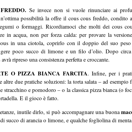
 FREDDO.
Se invece non si vuole rinunciare ai profu
un’ottima possibilità la offre il cous cous freddo, condito
 legumi o formaggi. Ricordiamoci che molti dei cous co
re in acqua, non per forza calda: per provare la versione
 cous in una ciotola, coprirlo con il doppio del suo peso
ngere poco succo di limone e un filo d’olio. Dopo circa
 avrà ripreso una consistenza perfetta e croccante.
TE O PIZZA BIANCA FARCITA
. Infine, per i pra
ltre due pratiche soluzioni: la torta salata – ad esempio fa
e stracchino e pomodoro – o la classica pizza bianca (o foca
tadella. E il gioco è fatto.
mace
ietanze, inutile dirlo, si può accompagnare una buona
a di succo di arancia o limone, e qualche fogliolina di menta