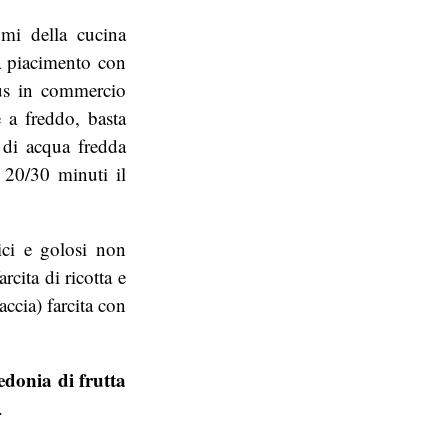
mi della cucina
 a piacimento con
us in commercio
 a freddo, basta
 di acqua fredda
 20/30 minuti il
tici e golosi non
rcita di ricotta e
ccia) farcita con
donia di frutta
.