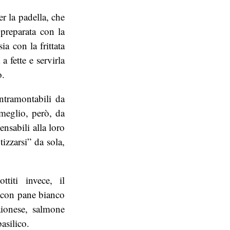
r la padella, che
 preparata con la
ia con la frittata
a fette e servirla
ò.
ntramontabili da
 meglio, però, da
ensabili alla loro
izzarsi” da sola,
titi invece, il
i con pane bianco
aionese, salmone
asilico.