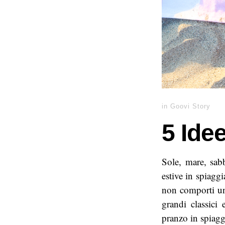
in
Goovi Story
5 Ide
Sole, mare, sab
estive in spiagg
non comporti una
grandi classici
pranzo in spiagg