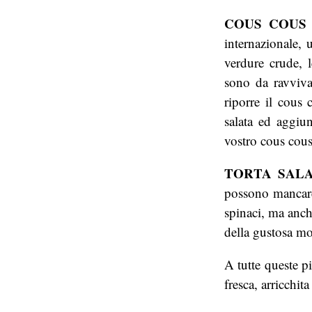
COUS COUS
internazionale, 
verdure crude,
sono da ravviva
riporre il cous
salata ed aggiu
vostro cous cous
TORTA SALA
possono mancare a
spinaci, ma anch
della gustosa mor
A tutte queste p
fresca, arricchit