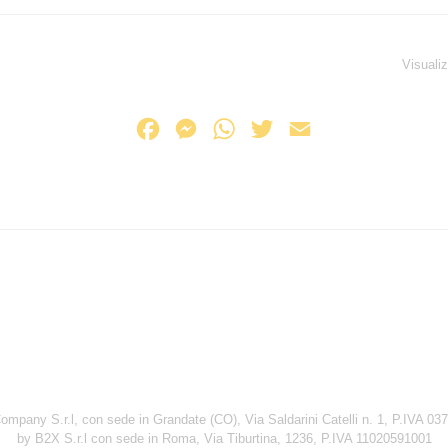
Visualiz
F
M
W
T
E
a
e
h
w
m
c
s
a
i
a
e
s
t
t
i
b
e
s
t
l
o
n
A
e
o
g
p
r
k
e
p
r
mpany S.r.l, con sede in Grandate (CO), Via Saldarini Catelli n. 1, P.IVA 0
by B2X S.r.l con sede in Roma, Via Tiburtina, 1236, P.IVA 11020591001