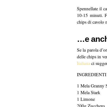
Spennellate il c
10-15 minuti. F
chips di cavolo 
…e anch
Se la parola d’or
delle chips in v
Italiana
ci sugge
INGREDIENTI
1 Mela Granny 
1 Mela Stark
1 Limone
200g Zucchero