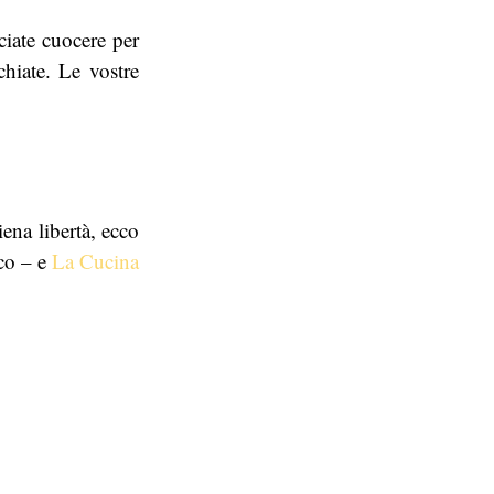
ciate cuocere per
hiate. Le vostre
iena libertà, ecco
oco – e
La Cucina