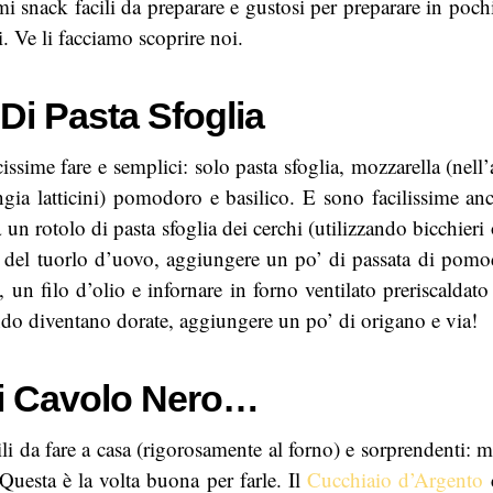
imi snack facili da preparare e gustosi per preparare in po
i. Ve li facciamo scoprire noi.
 Di Pasta Sfoglia
issime fare e semplici: solo pasta sfoglia, mozzarella (nell
ia latticini) pomodoro e basilico. E sono facilissime an
 un rotolo di pasta sfoglia dei cerchi (utilizzando bicchier
n del tuorlo d’uovo, aggiungere un po’ di passata di pomo
i, un filo d’olio e infornare in forno ventilato preriscaldat
do diventano dorate, aggiungere un po’ di origano e via!
i Cavolo Nero…
ili da fare a casa (rigorosamente al forno) e sorprendenti: m
Questa è la volta buona per farle. Il
Cucchiaio d’Argento
c