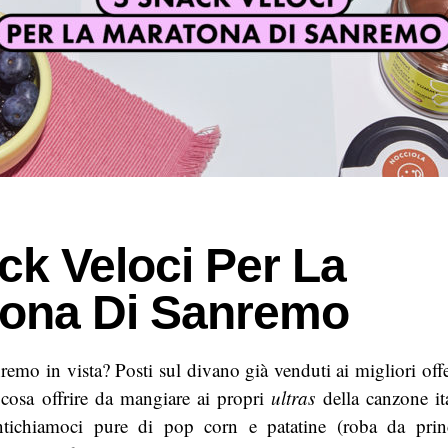
ck Veloci Per La
ona Di Sanremo
emo in vista? Posti sul divano già venduti ai migliori off
 cosa offrire da mangiare ai propri
ultras
della canzone i
chiamoci pure di pop corn e patatine (roba da princi