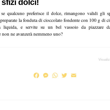
sfizi dolci!
se qualcuno preferisce il dolce, rimangono validi gli sp
a, preparate la fonduta di cioccolato fondente con 100 g di 
a liquida, e servite su un bel vassoio da piazzare dav
e non ne avanzerà nemmeno uno?
Visualiz
F
M
W
T
E
a
e
h
w
m
c
s
a
i
a
e
s
t
t
i
b
e
s
t
l