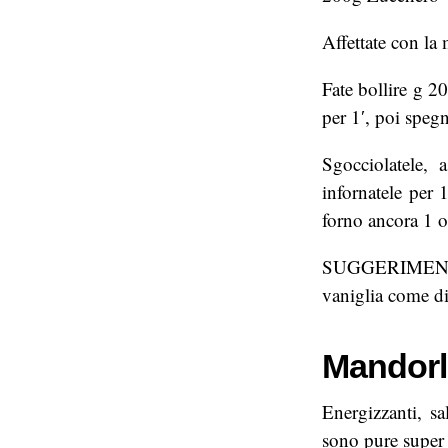
Affettate con la
Fate bollire g 2
per 1′, poi spegn
Sgocciolatele, 
infornatele per 
forno ancora 1 o
SUGGERIMENTO: 
vaniglia come di
Mandorle
Energizzanti, sa
sono pure super 