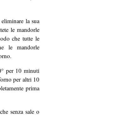
 eliminare la sua
ttete le mandorle
odo che tutte le
ne le mandorle
orno.
00° per 10 minuti
forno per altri 10
mpletamente prima
he senza sale o