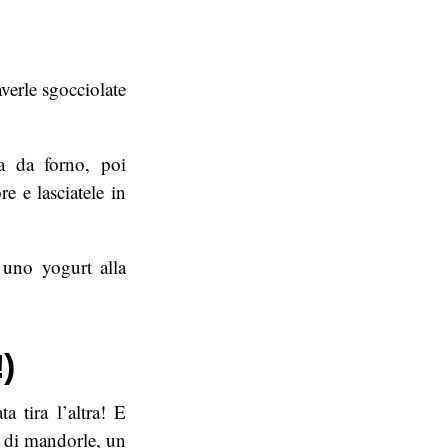
verle sgocciolate
ta da forno, poi
e e lasciatele in
uno yogurt alla
)
a tira l’altra! E
g di mandorle, un