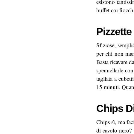
esistono tantiss
buffet coi fiocch
Pizzette
Sfiziose, semplic
per chi non mang
Basta ricavare da
spennellarle co
tagliata a cubett
15 minuti. Quan
Chips D
Chips sì, ma fac
di cavolo nero? 