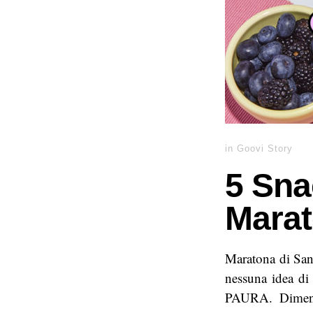
in
Goovi Story
5 Sna
Marat
Maratona di Sanr
nessuna idea di
PAURA. Dimenti