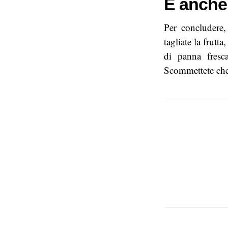
E anche 
Per concludere, 
tagliate la frutt
di panna fresc
Scommettete ch