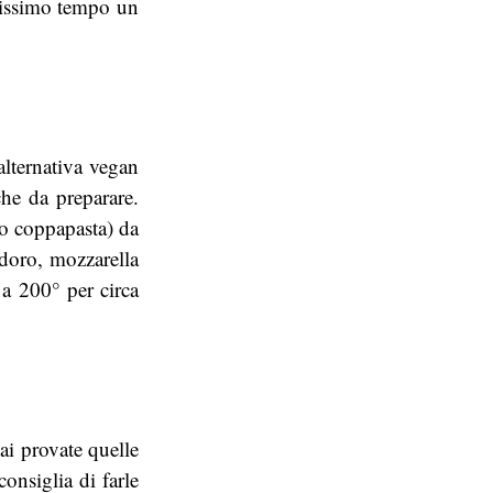
chissimo tempo un
’alternativa vegan
che da preparare.
i o coppapasta) da
doro, mozzarella
o a 200° per circa
ai provate quelle
onsiglia di farle