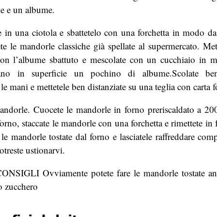
le e un albume.
 in una ciotola e sbattetelo con una forchetta in modo da
ete le mandorle classiche già spellate al supermercato. Me
 con l’albume sbattuto e mescolate con un cucchiaio in m
ano in superficie un pochino di albume.Scolate be
le mani e mettetele ben distanziate su una teglia con carta f
mandorle. Cuocete le mandorle in forno preriscaldato a 2
forno, staccate le mandorle con una forchetta e rimettete in 
 le mandorle tostate dal forno e lasciatele raffreddare co
otreste ustionarvi.
SIGLI Ovviamente potete fare le mandorle tostate anc
lo zucchero