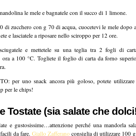
 mandolina le mele e bagnatele con il succo di 1 limone.
00 di zucchero con g 70 di acqua, cuocetevi le mele dopo a
ete e lasciatele a riposare nello sciroppo per 12 ore.
asciugatele e mettetele su una teglia tra 2 fogli di car
1 ora a 100 °C. Togliete il foglio di carta da forno superior
ra.
per uno snack ancora più goloso, potete utilizzare 
p per le chips!
 Tostate (sia salate che dolci!
late e gustosissime…attenzione perché una mandorla salat
facili da fare.
Giallo Zafferano
consiglia di utilizzare 100 