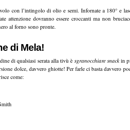
avolo con l’intingolo di olio e semi. Infornate a 180° e las
ate attenzione dovranno essere croccanti ma non bruciacc
nero al forno sono pronte.
e di Mela!
dine di qualsiasi serata alla tivù è
sgranocchiare snack
in p
ersione dolce, davvero ghiotte! Per farle ci basta davvero p
risce come:
Smith