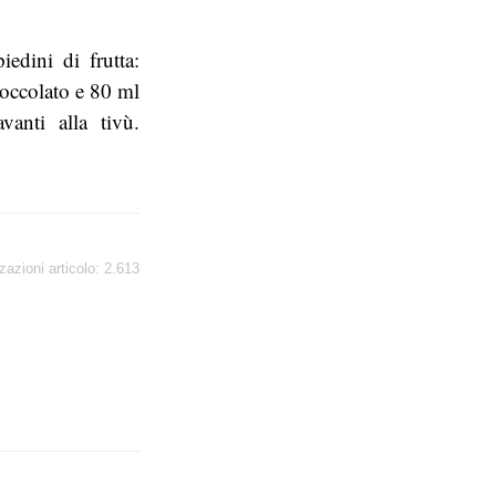
iedini di frutta:
cioccolato e 80 ml
anti alla tivù.
zazioni articolo:
2.613