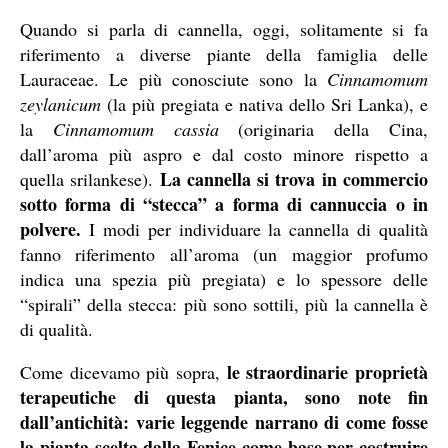
Quando si parla di cannella, oggi, solitamente si fa
riferimento a diverse piante della famiglia delle
Lauraceae. Le più conosciute sono la
Cinnamomum
zeylanicum
(la più pregiata e nativa dello Sri Lanka), e
la
Cinnamomum cassia
(originaria della Cina,
dall’aroma più aspro e dal costo minore rispetto a
La cannella si trova in commercio
quella srilankese).
sotto forma di “stecca” a forma di cannuccia o in
polvere.
I modi per individuare la cannella di qualità
fanno riferimento all’aroma (un maggior profumo
indica una spezia più pregiata) e lo spessore delle
“spirali” della stecca: più sono sottili, più la cannella è
di qualità.
le straordinarie proprietà
Come dicevamo più sopra,
terapeutiche di questa pianta, sono note fin
dall’antichità: varie leggende narrano di come fosse
la pianta scelta dalla Fenice come base per costruire