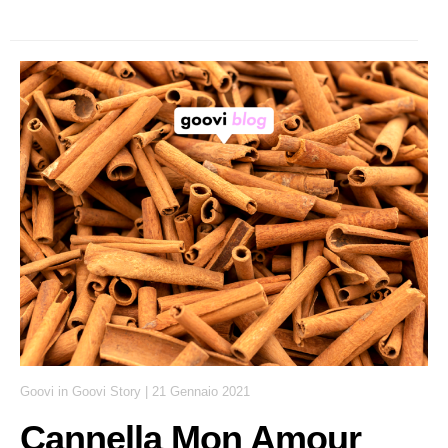
Goovi
in
Goovi Story
|
21 Gennaio 2021
Cannella Mon Amour