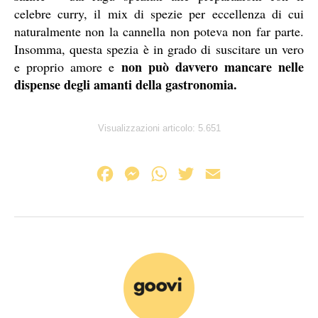
celebre curry, il mix di spezie per eccellenza di cui
naturalmente non la cannella non poteva non far parte.
Insomma, questa spezia è in grado di suscitare un vero
non può davvero mancare nelle
e proprio amore e
dispense degli amanti della gastronomia.
Visualizzazioni articolo:
5.651
F
M
W
T
E
a
e
h
w
m
c
s
a
i
a
e
s
t
t
i
b
e
s
t
l
o
n
A
e
o
g
p
r