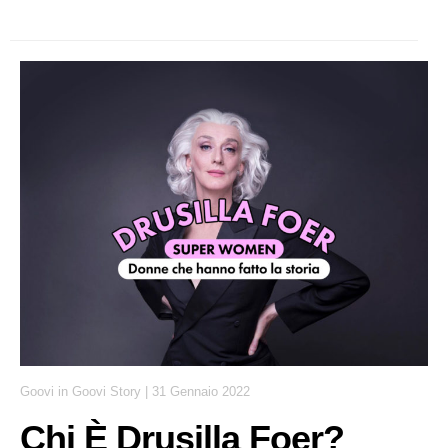
Goovi
in
Goovi Story
|
31 Gennaio 2022
Chi È Drusilla Foer?