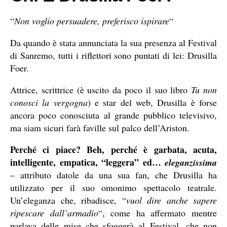
“
Non voglio persuadere, preferisco ispirare
“
Da quando è stata annunciata la sua presenza al Festival
di Sanremo, tutti i riflettori sono puntati di lei: Drusilla
Foer.
Attrice, scrittrice (è uscito da poco il suo libro
Tu non
conosci la vergogna
) e star del web, Drusilla è forse
ancora poco conosciuta al grande pubblico televisivo,
ma siam sicuri farà faville sul palco dell’Ariston.
Perché ci piace? Beh, perché è garbata, acuta,
intelligente, empatica, “leggera” ed…
eleganzissima
– attributo datole da una sua fan, che Drusilla ha
utilizzato per il suo omonimo spettacolo teatrale.
Un’eleganza che, ribadisce, “
vuol dire anche sapere
ripescare dall’armadio
“, come ha affermato mentre
parlava delle mise che sfoggerà al Festival, che non