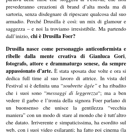
prevederanno creazioni di brand d’alta moda ma di
sartoria, senza disdegnare di ripescare qualcosa dal suo
armadio. Perché Drusilla è così: un mix di glamour e
saggezza – e noi la troviamo irresistibile. Ma partendo
chi è Drusilla Foer?
dall’inizio,
Drusilla nasce come personaggio anticonformista e
ribelle dalla mente creativa di Gianluca Gori
,
fotografo, attore e drammaturgo senese, da sempre
appassionato d’arte.
È stata sposata due volte e ora si
dedica full time al suo lavoro di attrice. In vista del
Festival si è definita una “
soubrette âgée”
e ha ribadito
che i suoi sono “
messaggi di leggerezza
“; ma a ben
vedere il garbo e l’ironia della signora Foer parlano di
un buonsenso che unisce la gentilezza “vecchia
maniera” con un modo di stare al mondo che è tutt’altro
che datato. Irriverente e simpaticissima, ha esordito sul
web, con i suoi video esilaranti; ha fatto poi cinema (la