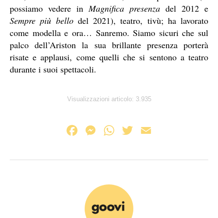
possiamo vedere in
Magnifica presenza
del 2012 e
Sempre più bello
del 2021), teatro, tivù; ha lavorato
come modella e ora… Sanremo. Siamo sicuri che sul
palco dell’Ariston la sua brillante presenza porterà
risate e applausi, come quelli che si sentono a teatro
durante i suoi spettacoli.
Visualizzazioni articolo:
3.935
F
M
W
T
E
a
e
h
w
m
c
s
a
i
a
e
s
t
t
i
b
e
s
t
l
o
n
A
e
o
g
p
r