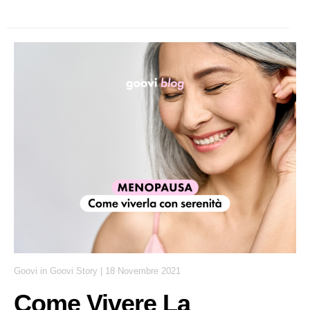
Goovi
in
Goovi Story
|
18 Novembre 2021
Come Vivere La