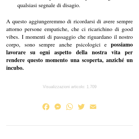
qualsiasi segnale di disagio.
A questo aggiungeremmo di ricordarsi di avere sempre
attorno persone empatiche, che ci ricarichino di good
vibes. I momenti di passaggio che riguardano il nostro
possiamo
corpo, sono sempre anche psicologici e
lavorare su ogni aspetto della nostra vita per
rendere questo momento una scoperta, anziché un
incubo.
Visualizzazioni articolo:
1.709
F
M
W
T
E
a
e
h
w
m
c
s
a
i
a
e
s
t
t
i