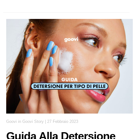
Goovi
in
Goovi Story
|
27 Febbraio 2023
Guida Alla Detersione