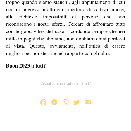
troppo quando siamo stanchi, agli appuntamenti di cui
non ci interessa molto e ci mettono di cattivo umore,
alle richieste impossibili di persone che non
riconoscono i nostri sforzi. Cercare di affrontare tutto
con le good vibes del caso, ricordando sempre che nei
mille impegni che abbiamo, non dobbiamo mai perderci
di vista. Questo, ovviamente, nell’ottica di essere
migliori per noi stessi e nel rapporto con gli altri.
Buon 2023 a tutti!
Visualizzazioni articolo:
1.537
F
M
W
T
E
a
e
h
w
m
c
s
a
i
a
e
s
t
t
i