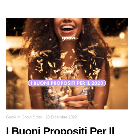
Goovi
in
Goovi Story
|
20 Dicembre 2022
I Buoni Propositi Per Il