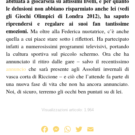
abituata a giocarsela su altissimi livelli, e per quanto
le delusioni non abbiano risparmiato anche lei (vedi
gli Giochi Olimpici di Londra 2012), ha saputo
riprendersi e regalare ai suoi fan tantissime
emozioni.
Ma oltre alla Federica nuotatrice, c’è anche
quella a cui piace stare sotto i riflettori. Ha partecipato
infatti a numerosissimi programmi televisivi, portando
la cultura sportiva sul piccolo schermo. Ora che ha
annunciato il ritiro dalle gare – salvo il recentissimo
annuncio
che sarà presente agli Assoluti invernali di
vasca corta di Riccione – e ciò che l’attende fa parte di
una nuova fase di vita che non ha ancora annunciato.
Noi, di sicuro, terremo gli occhi ben puntati su di lei.
Visualizzazioni articolo:
1.964
F
M
W
T
E