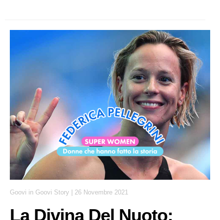
Goovi
in
Goovi Story
|
26 Novembre 2021
La Divina Del Nuoto: