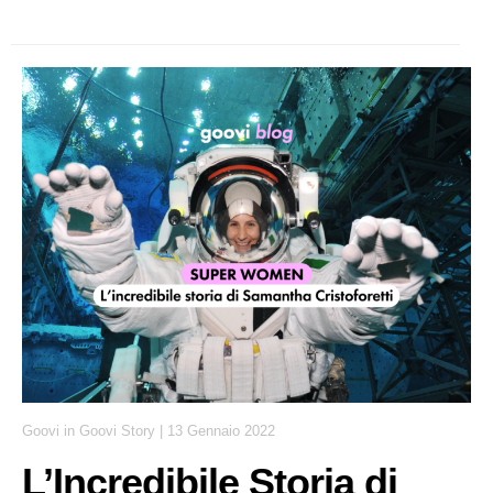
Goovi
in
Goovi Story
|
13 Gennaio 2022
L’Incredibile Storia di