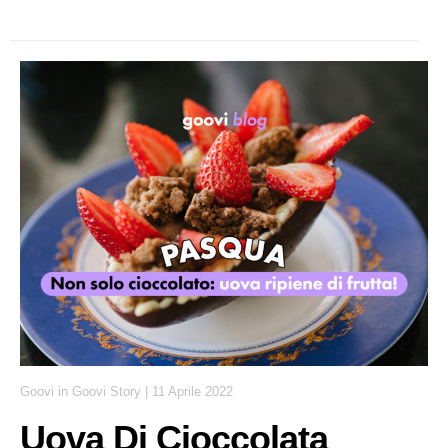
Goovi
in
Goovi Story
|
11 Aprile 2022
Uova Di Cioccolata