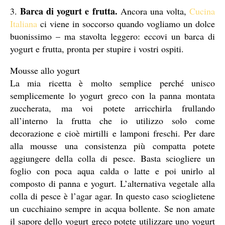
Barca di yogurt e frutta.
3.
Ancora una volta,
Cucina
Italiana
ci viene in soccorso quando vogliamo un dolce
buonissimo – ma stavolta leggero: eccovi un barca di
yogurt e frutta, pronta per stupire i vostri ospiti.
Mousse allo yogurt
La mia ricetta è molto semplice perché unisco
semplicemente lo yogurt greco con la panna montata
zuccherata, ma voi potete arricchirla frullando
all’interno la frutta che io utilizzo solo come
decorazione e cioè mirtilli e lamponi freschi. Per dare
alla mousse una consistenza più compatta potete
aggiungere della colla di pesce. Basta sciogliere un
foglio con poca aqua calda o latte e poi unirlo al
composto di panna e yogurt. L’alternativa vegetale alla
colla di pesce è l’agar agar. In questo caso scioglietene
un cucchiaino sempre in acqua bollente. Se non amate
il sapore dello yogurt greco potete utilizzare uno yogurt