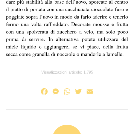
dare più stabilità alla base dell’uovo, sporcate al centro
il piatto di portata con una cucchiaiata cioccolato fuso e
poggiate sopra l’uovo in modo da farlo aderire e tenerlo
fermo una volta raffreddato. Decorate mousse e frutta
con una spolverata di zucchero a velo, ma solo poco
prima di servire. In alternativa potete utilizzare del
miele liquido e aggiungere, se vi piace, della frutta
secca come granella di nocciole o mandorle a lamelle.
Visualizzazioni articolo:
1.795
F
M
W
T
E
a
e
h
w
m
c
s
a
i
a
e
s
t
t
i
b
e
s
t
l