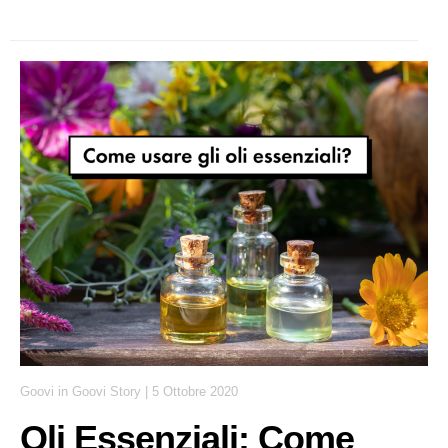
Goovi
in
Goovi Story
|
5 Ottobre 2020
Oli Essenziali: Come