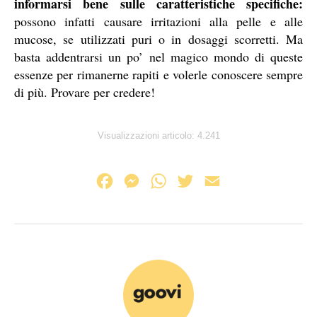
informarsi bene sulle caratteristiche specifiche:
possono infatti causare irritazioni alla pelle e alle
mucose, se utilizzati puri o in dosaggi scorretti. Ma
basta addentrarsi un po’ nel magico mondo di queste
essenze per rimanerne rapiti e volerle conoscere sempre
di più. Provare per credere!
Visualizzazioni articolo:
4.241
F
M
W
T
E
a
e
h
w
m
c
s
a
i
a
e
s
t
t
i
b
e
s
t
l
o
n
A
e
o
g
p
r