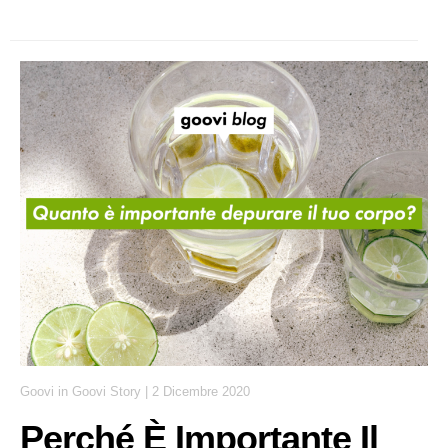
Goovi
in
Goovi Story
|
2 Dicembre 2020
Perché È Importante Il