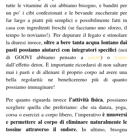
tutte le vitamine di cui abbiamo bisogno, e banditi per
un po’ i cibi confezionati e le bevande zuccherate per
far largo a piatti più semplici e possibilmente fatti in
casa con ingredienti freschi (se facciamo uno sforzo, il
tempo lo troviamo!). Per depurare il fegato e stimolare
oltre a bere tanta acqua lontano dai
la diuresi invece,
pasti possiamo aiutarci con integratori specifici
(noi
di GOOVI abbiamo pensato a
questi
) o
tisane
dall’effetto detox. È importante ricordarsi di non saltare
mai i pasti e di allenare il proprio corpo ad avere una
bella regolarità: ne beneficeremo più di quanto
possiamo immaginare!
l’attività fisica
Per quanto riguarda invece
, possiamo
scegliere quella che preferiamo: che sia danza, yoga,
è muoversi
corsa o esercizi a corpo libero, l’imperativo
e permettere al corpo di eliminare naturalmente le
tossine attraverso il sudore.
In ultimo, bisogna