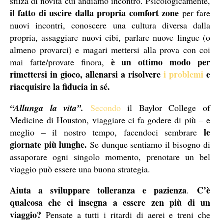
sfilza di novità cui andiamo incontro. Psicologicamente,
il fatto di uscire dalla propria comfort zone
per fare
nuovi incontri, conoscere una cultura diversa dalla
propria, assaggiare nuovi cibi, parlare nuove lingue (o
almeno provarci) e magari mettersi alla prova con coi
è un ottimo modo per
mai fatte/provate finora,
rimettersi in gioco, allenarsi a risolvere
i problemi
e
riacquisire la fiducia in sé.
“Allunga la vita”.
Secondo
il Baylor College of
Medicine di Houston, viaggiare ci fa godere di più – e
le
meglio – il nostro tempo, facendoci sembrare
giornate più lunghe.
Se dunque sentiamo il bisogno di
assaporare ogni singolo momento, prenotare un bel
viaggio può essere una buona strategia.
Aiuta a sviluppare tolleranza e pazienza
C’è
.
qualcosa che ci insegna a essere zen più di un
viaggio?
Pensate a tutti i ritardi di aerei e treni che