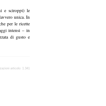
i e sciroppi) le
davvero unica. In
he per le ricette
ggi intensi – in
rzata di gusto e
zazioni articolo:
1.341