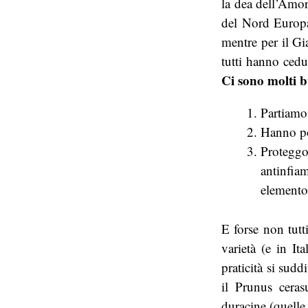
la dea dell’Amor
del Nord Europa,
mentre per il Gi
tutti hanno cedu
Ci sono molti b
Partiamo
Hanno po
Proteggon
antinfia
elemento
E forse non tutt
varietà (e in I
praticità si sudd
il Prunus ceras
duracine (quelle