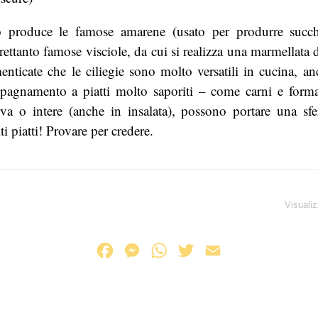
do produce le famose amarene (usato per produrre succh
trettanto famose visciole, da cui si realizza una marmellata 
nticate che le ciliegie sono molto versatili in cucina, anc
mpagnamento a piatti molto saporiti – come carni e forma
va o intere (anche in insalata), possono portare una sfe
iti piatti! Provare per credere.
Visualiz
F
M
W
T
E
a
e
h
w
m
c
s
a
i
a
e
s
t
t
i