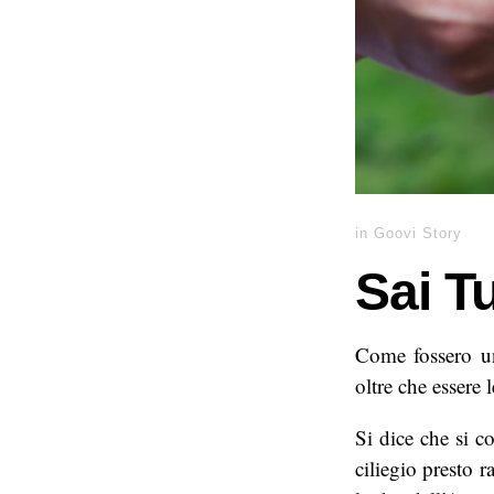
in
Goovi Story
Sai Tu
Come fossero un
oltre che essere 
Si dice che si c
ciliegio presto 