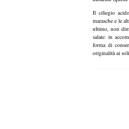
Il ciliegio aci
marasche e le al
ultimo, non dime
salate: in acco
forma di conser
originalità ai sol