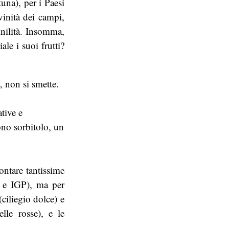
una), per i Paesi
vinità dei campi,
inilità. Insomma,
le i suoi frutti?
 non si smette.
tive e
no sorbitolo, un
ontare tantissime
P e IGP), ma per
(ciliegio dolce) e
lle rosse), e le