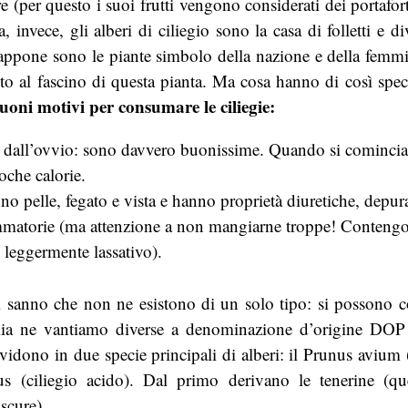
e (per questo i suoi frutti vengono considerati dei portafort
 invece, gli alberi di ciliegio sono la casa di folletti e di
appone sono le piante simbolo della nazione e della femm
to al fascino di questa pianta. Ma cosa hanno di così specia
uoni motivi per consumare le ciliegie:
 dall’ovvio: sono davvero buonissime. Quando si comincia,
che calorie.
o pelle, fegato e vista e hanno proprietà diuretiche, depura
mmatorie (ma attenzione a non mangiarne troppe! Contengo
 leggermente lassativo).
i sanno che non ne esistono di un solo tipo: si possono c
talia ne vantiamo diverse a denominazione d’origine DO
ividono in due specie principali di alberi: il Prunus avium 
us (ciliegio acido). Dal primo derivano le tenerine (que
 scure)