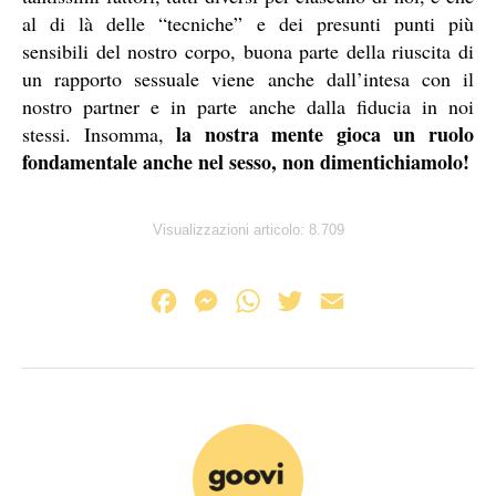
al di là delle “tecniche” e dei presunti punti più
sensibili del nostro corpo, buona parte della riuscita di
un rapporto sessuale viene anche dall’intesa con il
nostro partner e in parte anche dalla fiducia in noi
la nostra mente gioca un ruolo
stessi. Insomma,
fondamentale anche nel sesso, non dimentichiamolo!
Visualizzazioni articolo:
8.709
F
M
W
T
E
a
e
h
w
m
c
s
a
i
a
e
s
t
t
i
b
e
s
t
l
o
n
A
e