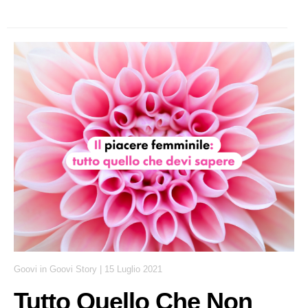
Goovi
in
Goovi Story
|
15 Luglio 2021
Tutto Quello Che Non